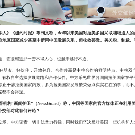
学人》《纽约时报》等刊文称，今年以来美国对拉美多国采取咄咄逼人的
胁迫地区国家减少甚至中断同中国发展关系，但收效甚微。美关税、制裁、
迫、霸凌霸道那一套不得人心，也越来越行不通。
好朋友、好伙伴，开放包容、合作共赢是中拉合作的鲜明特点。中拉双
”，有权自主选择发展道路和合作伙伴。中方乐见世界各国同拉美国家在平
停止干涉拉美国家内政，多为拉美国家发展繁荣做点实实在在的事，而不
谋都不会得逞。
机构“新闻护卫”（NewsGuard）称，中国等国家的官方媒体正在利
外交部对此有何评论？
立场。中方谴责一切非法暴力行径，同时我们坚决反对美国一些机构和人