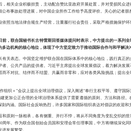
后，相关企业积极担责，主动配合赞比亚政府开展处置，并对受损民众进
详细公布事故处理进展，对中国企业所作工作给予高度评价。关心的记者朋
业依照当地法律合规生产经营，注重履行社会责任，采取严格措施保护环
日前，联合国秘书长古特雷斯回答媒体提问时表示，中方提出的一系列全
为多边机构的核心地位，体现了中方坚定致力于推动国际合作与和平解决
长有关表态。中国坚定维护联合国在国际体系中的核心地位，践行真正的
护者、公共产品的提供者。习近平主席提出全球发展倡议，着力解决发展
话而不对抗、结伴而不结盟、共赢而非零和，应对各类风险挑战；提出全
合作组织＋”会议上提出全球治理倡议，深入阐述“奉行主权平等、遵守国
构建更加公正合理的全球治理体系提供了需要遵循的原则、方法和路径。
深刻内涵。国际社会反响热烈，许多国家和国际组织表达对倡议的欢迎和
旨和原则一脉相承，各有侧重、并行不悖，将从不同角度为变乱交织的世
80周年。作为联合国创始会员国和安理会常任理事国，中方将继续深化同
促进发展繁荣。