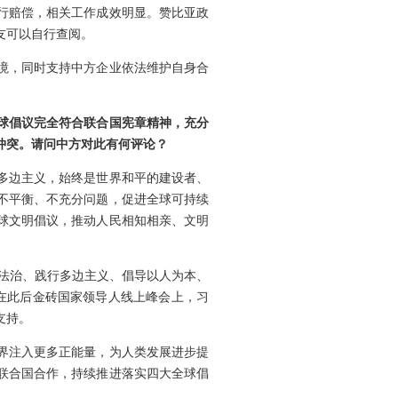
行赔偿，相关工作成效明显。赞比亚政
友可以自行查阅。
境，同时支持中方企业依法维护自身合
球倡议完全符合联合国宪章精神，充分
冲突。请问中方对此有何评论？
多边主义，始终是世界和平的建设者、
不平衡、不充分问题，促进全球可持续
球文明倡议，推动人民相知相亲、文明
际法治、践行多边主义、倡导以人为本、
在此后金砖国家领导人线上峰会上，习
支持。
界注入更多正能量，为人类发展进步提
联合国合作，持续推进落实四大全球倡