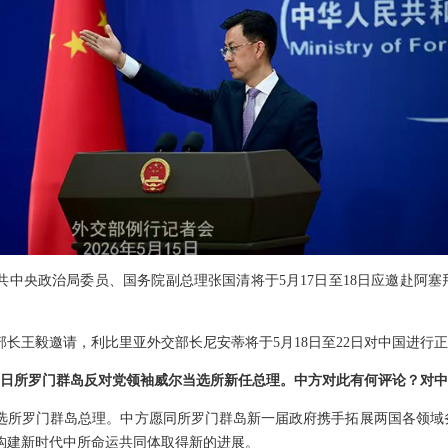
共中央政治局委员、国务院副总理张国清将于5月17日至18日应邀赴阿
长王毅邀请，利比里亚外交部长尼安蒂将于5月18日至22日对中国进行
15日所罗门群岛反对党领袖威尔当选所新任总理。中方对此有何评论？对
选所罗门群岛总理。中方愿同所罗门群岛新一届政府携手拓展两国各领域
构建新时代中所命运共同体取得新的进展。