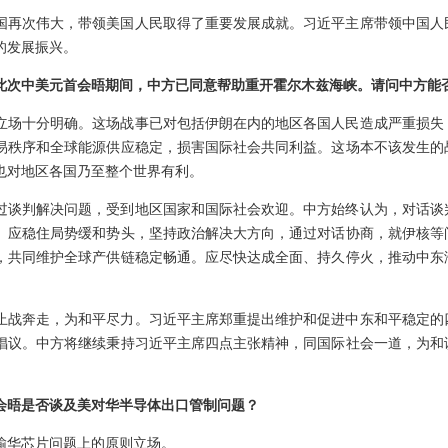
国再次伟大，带领美国人民取得了重要发展成就。习近平主席带领中国人
的发展振兴。
此次中美元首会晤期间，中方已同意帮助重开霍尔木兹海峡。请问中方能
立场十分明确。这场战事已对包括伊朗在内的地区各国人民造成严重损失
易秩序和全球能源供应稳定，损害国际社会共同利益。这场本不该发生的
也对地区各国乃至整个世界有利。
过谈判解决问题，受到地区国家和国际社会欢迎。中方始终认为，对话谈
。应稳住局势缓和势头，坚持政治解决大方向，通过对话协商，就伊核等
，共同维护全球产供链稳定畅通。应尽快达成全面、持久停火，推动中东
。
止战奔走，为和平尽力。习近平主席郑重提出维护和促进中东和平稳定的
倡议。中方将继续秉持习近平主席四点主张精神，同国际社会一道，为和
会晤是否谈及美对华半导体出口管制问题？
输华芯片问题上的原则立场。