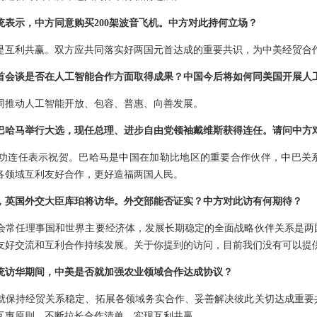
表示，中方同意购买200架波音飞机。中方对此持何立场？
是互利共赢。双方应共同落实好两国元首达成的重要共识，为中美经贸合
首会谈是否在人工智能合作方面取得成果？中国今后将如何同美国开展人
同推动人工智能开放、包容、普惠、向善发展。
巴哈马举行大选，现任总理、进步自由党领袖戴维斯获得连任。请问中方
功连任表示祝贺。巴哈马是中国在加勒比地区的重要合作伙伴，中巴关
各领域互利友好合作，更好造福两国人民。
，英国外交大臣库珀将访华。外交部能否证实？中方对此访有何期待？
会常任理事国和世界主要经济体，发展长期稳定的全面战略伙伴关系是两
友好交流和互利合作持续发展。关于你提到的访问，目前我们没有可以提
统访华期间，中美是否就加强农业领域合作达成协议？
就保持经贸关系稳定、拓展各领域务实合作、妥善解决彼此关切达成重要
互惠原则，不断拉长合作清单，实现互利共赢。