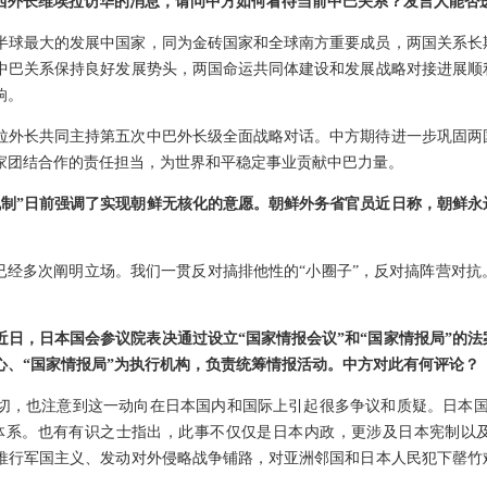
西外长维埃拉访华的消息，请问中方如何看待当前中巴关系？发言人能否
半球最大的发展中国家，同为金砖国家和全球南方重要成员，两国关系长
中巴关系保持良好发展势头，两国命运共同体建设和发展战略对接进展顺
响。
拉外长共同主持第五次中巴外长级全面战略对话。中方期待进一步巩固两
家团结合作的责任担当，为世界和平稳定事业贡献中巴力量。
机制”日前强调了实现朝鲜无核化的意愿。朝鲜外务省官员近日称，朝鲜永
方已经多次阐明立场。我们一贯反对搞排他性的“小圈子”，反对搞阵营对
近日，日本国会参议院表决通过设立“国家情报会议”和“国家情报局”的
心、“国家情报局”为执行机构，负责统筹情报活动。中方对此有何评论？
切，也注意到这一动向在日本国内和国际上引起很多争议和质疑。日本国
体系。也有有识之士指出，此事不仅仅是日本内政，更涉及日本宪制以
推行军国主义、发动对外侵略战争铺路，对亚洲邻国和日本人民犯下罄竹