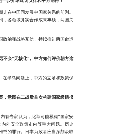
进一步介绍此访安排和中方期待？
期走在中国同发展中国家关系的前列。
利，各领域务实合作成果丰硕，两国关
国政治和战略互信，持续推进两国命运
远不会“无核化”。中方如何评价朝方这
抗。在半岛问题上，中方的立场和政策保
法案，意图在二战后首次构建国家级情报
内有专家认为，此举可能模糊“国家安
及内外安全政策走向等重大问题。历史
难书的罪行。日本为政者应当深刻汲取