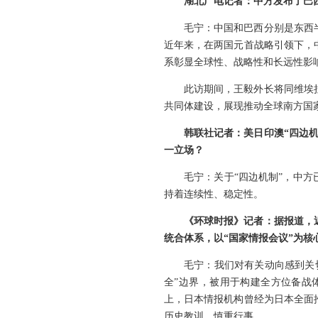
湖北广电记者：中方发布了巴
毛宁：中国和巴西分别是东西
近年来，在两国元首战略引领下，
系彰显全球性、战略性和长远性影
此访期间，王毅外长将同维埃
共同体建设，展现推动全球南方国
韩联社记者：美日印澳“四边
一立场？
毛宁：关于“四边机制”，中
持着连续性、稳定性。
《环球时报》记者：据报道，
统合体系，以“国家情报会议”为核
毛宁：我们对有关动向感到关
全”边界，被用于构建全方位备战
上，日本情报机构曾经为日本全面
历史教训，慎重行事。