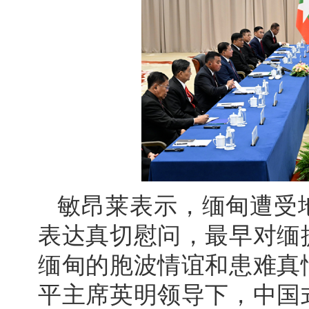
敏昂莱表示，缅甸遭受
表达真切慰问，最早对缅
缅甸的胞波情谊和患难真
平主席英明领导下，中国