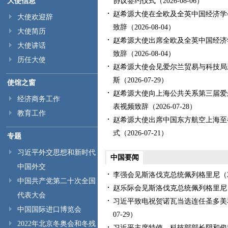
大使信息
协议签约仪式
（2026-08-06）
赵希源大使在全欧及全英中国经济学会
大使欢迎辞
致辞
（2026-08-04）
大使简历
赵希源大使出席全欧及全英中国经济学
大使讲话
致辞
（2026-08-04）
历任大使
赵希源大使会见爱尔兰贸易与科技局
斯
（2026-07-29）
使馆之窗
赵希源大使向上海公共关系第三届爱
经济商务工作
表视频致辞
（2026-07-28）
教育工作
赵希源大使出席中国东方航空上海至
式
（2026-07-21）
专题
习近平外交思想和新时代
中国要闻
中国外交
李强会见斯洛伐克总统佩列格里尼
（2
中国共产党第二十次全国
赵乐际会见斯洛伐克总统佩列格里尼
代表大会
习近平致电祝贺诺瓦当选连任圣多美
中国国际进口博览会
07-29）
2022年北京冬奥会和冬残
习近平主席特使、科技部部长阴和俊