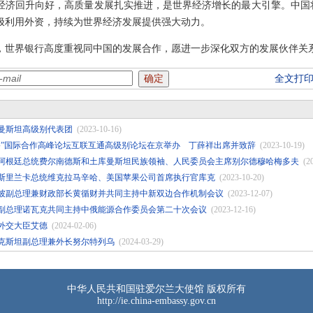
经济回升向好，高质量发展扎实推进，是世界经济增长的最大引擎。中国
极利用外资，持续为世界经济发展提供强大动力。
，世界银行高度重视同中国的发展合作，愿进一步深化双方的发展伙伴关
全文打
曼斯坦高级别代表团
(2023-10-16)
路”国际合作高峰论坛互联互通高级别论坛在京举办 丁薛祥出席并致辞
(2023-10-19)
阿根廷总统费尔南德斯和土库曼斯坦民族领袖、人民委员会主席别尔德穆哈梅多夫
(2
斯里兰卡总统维克拉马辛哈、美国苹果公司首席执行官库克
(2023-10-20)
坡副总理兼财政部长黄循财并共同主持中新双边合作机制会议
(2023-12-07)
副总理诺瓦克共同主持中俄能源合作委员会第二十次会议
(2023-12-16)
外交大臣艾德
(2024-02-06)
克斯坦副总理兼外长努尔特列乌
(2024-03-29)
中华人民共和国驻爱尔兰大使馆 版权所有
http://ie.china-embassy.gov.cn